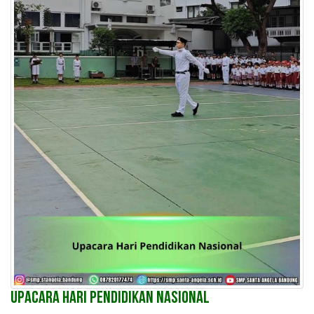
Upacara Hari Pendidikan Nasional