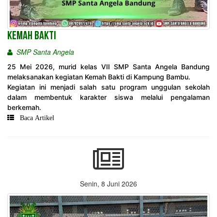
Kemah Bakti
SMP Santa Angela
25 Mei 2026, murid kelas VII SMP Santa Angela Bandung
melaksanakan kegiatan Kemah Bakti di Kampung Bambu.
Kegiatan ini menjadi salah satu program unggulan sekolah
dalam membentuk karakter siswa melalui pengalaman
berkemah.
Baca Artikel
Senin, 8 Juni 2026