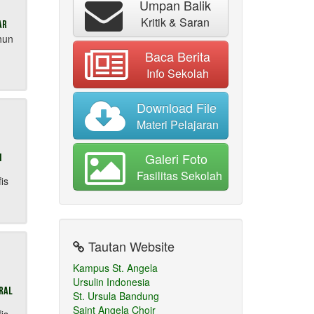
Umpan Balik
Kritik & Saran
ar
hun
Baca Berita
Info Sekolah
Download File
Materi Pelajaran
Galeri Foto
n
Fasilitas Sekolah
is
Tautan Website
Kampus St. Angela
Ursulin Indonesia
oral
St. Ursula Bandung
Saint Angela Choir