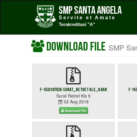
SMP Santa Angela
Servite et Amate
Terakreditasi "A"
Download File
SMP San
F-1533187526-surat_retret kls_9.rar
F-15
Surat Retret Kls 9
02 Aug 2018
Download File