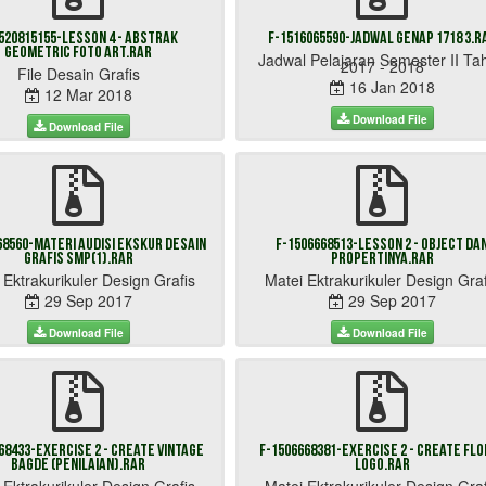
520815155-Lesson 4 - Abstrak
F-1516065590-jadwal GENAP 1718 3.r
Geometric Foto Art.rar
Jadwal Pelajaran Semester II Ta
2017 - 2018
File Desain Grafis
16 Jan 2018
12 Mar 2018
Download File
Download File
68560-Materi Audisi Ekskur Desain
F-1506668513-Lesson 2 - Object da
Grafis SMP(1).rar
Propertinya.rar
 Ektrakurikuler Design Grafis
Matei Ektrakurikuler Design Graf
29 Sep 2017
29 Sep 2017
Download File
Download File
68433-Exercise 2 - Create Vintage
F-1506668381-Exercise 2 - Create Fl
Bagde (Penilaian).rar
Logo.rar