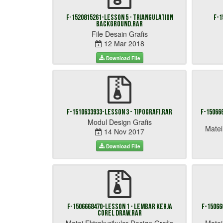
F-1520815261-Lesson 5 - Triangulation
F-1
Background.rar
File Desain Grafis
12 Mar 2018
Download File
F-1510633933-Lesson 3 - Tipografi.rar
F-15066
Modul Design Grafis
Matei
14 Nov 2017
Download File
F-1506668470-Lesson 1 - Lembar kerja
F-15066
Corel Draw.rar