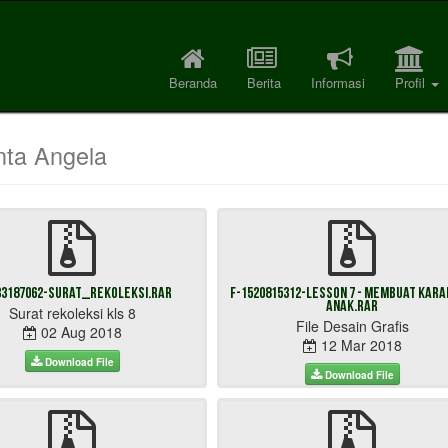
Beranda
Berita
Informasi
Profil
ta Angela
33187062-surat_rekoleksi.rar
F-1520815312-Lesson 7 - Membuat Kar
Anak.rar
Surat rekoleksi kls 8
File Desain Grafis
02 Aug 2018
12 Mar 2018
Download File
Download File