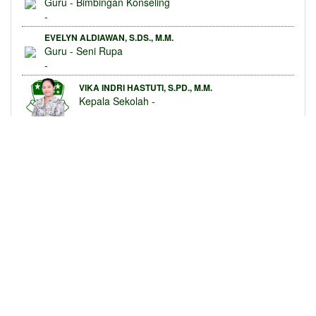
Guru - Bimbingan Konseling
-
EVELYN ALDIAWAN, S.DS., M.M.
Guru - Seni Rupa
-
VIKA INDRI HASTUTI, S.PD., M.M.
Kepala Sekolah -
-
ENI WINDIASTUTI, S.PD.
Wakil Kepsek - Kurikulum
-
AMAN DAMIANUS SITANGGANG, S.SI., M.PD.
Wakil Kepsek - Humas dan Sarpras
-
B
Informasi Lainnya
Guru dan Staf
Berita Terbaru